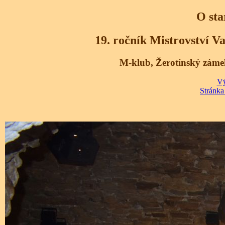
O sta
19. ročník Mistrovství 
M-klub, Žerotínský zámek
Vý
Stránka