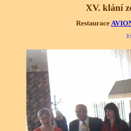
XV. klání 
Restaurace
AVIO
Vý